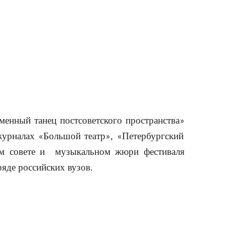
менный танец постсоветского пространства
»
 журналах
Большой театр
,
Петербургский
«
»
«
ом совете и музыкальном жюри фестиваля
ряде российских вузов.