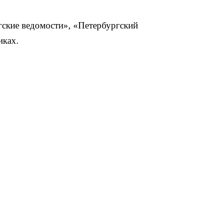
гские ведомости»
,
«Петербургский
иках.