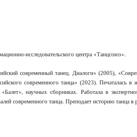
мационно-исследовательского центра
Танцсоюз
.
«
»
сийский современный танец. Диалоги
(2005),
Совре
»
«
сийского современного танца
(2023). Печаталась в
»
,
Балет
научных сборниках. Работала в экспертн
«
»,
валей современного танца. Преподает историю танца в 