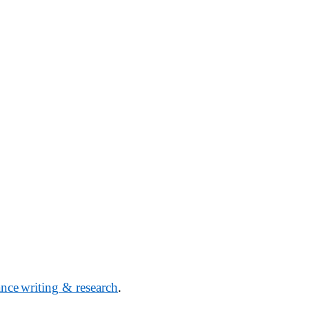
nce
writing
&
research
.