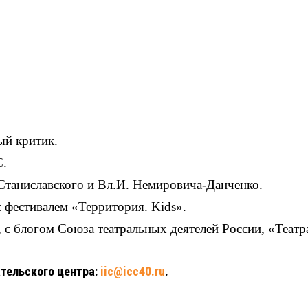
ый критик.
С.
Станиславского и Вл.И. Немировича-Данченко.
с фестивалем «Территория. Kids».
, с блогом Союза театральных деятелей России, «Теа
тельского центра:
iic@icc40.ru
.