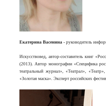
Екатерина Васенина -
р
уководитель инфор
Искусствовед, автор-составитель книг
Рос
«
(2013). Автор монографии
Специфика рос
«
театральный журнал
,
Театрал
,
Театр
»
«
»
«
»
Золотая маска
. Эксперт российских фести
«
»