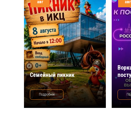
авг
авг
Ворк
Семейный пикник
пост
Подробнее
По