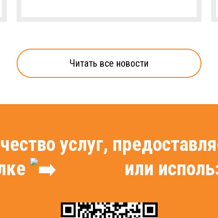
Читать все новости
чество услуг, предостав
ылке
ссылке
или исполь