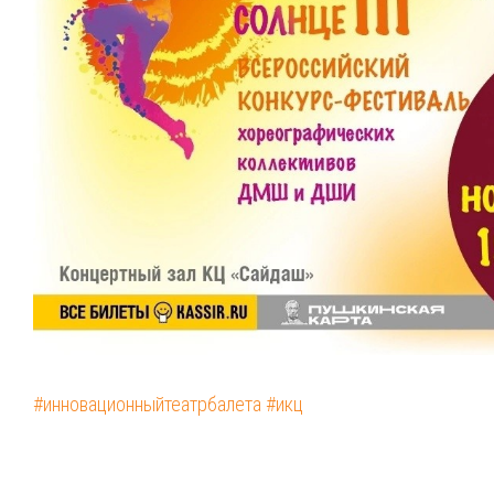
#инновационныйтеатрбалета
#икц