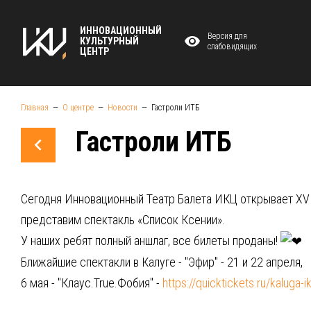
ИННОВАЦИОННЫЙ
Версия для
КУЛЬТУРНЫЙ
слабовидящих
ЦЕНТР
Главная
О центре
Новости
Гастроли ИТБ
Гастроли ИТБ
Сегодня Инновационный Театр Балета ИКЦ открывает XV 
представим спектакль «Список Ксении».
У наших ребят полный аншлаг, все билеты проданы!
Ближайшие спектакли в Калуге - "Эфир" - 21 и 22 апреля,
6 мая - "Клаус.True.Фобия" -
https://quicktickets.ru/kaluga-i