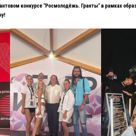
рантовом конкурсе "Росмолодёжь. Гранты" в рамках обра
ну!