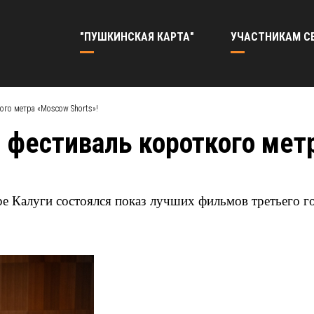
"ПУШКИНСКАЯ КАРТА"
УЧАСТНИКАМ С
го метра «Moscow Shorts»!
естиваль короткого метр
е Калуги состоялся показ лучших фильмов третьего г