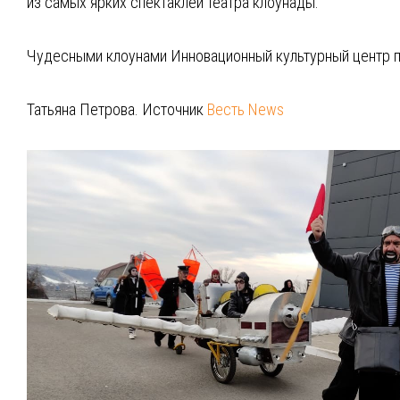
из самых ярких спектаклей театра клоунады.
Чудесными клоунами Инновационный культурный центр пр
Татьяна Петрова. Источник
Весть News