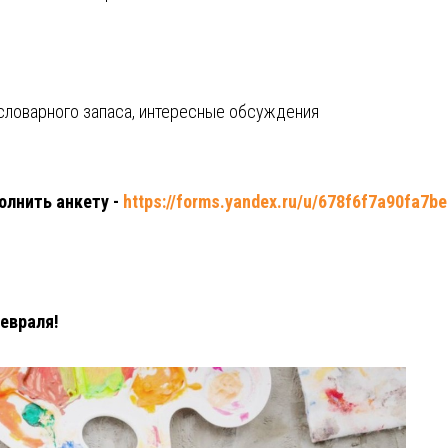
 словарного запаса, интересные обсуждения
олнить анкету -
https://forms.yandex.ru/u/678f6f7a90fa7b
февраля!