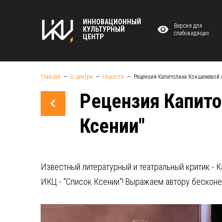
ИННОВАЦИОННЫЙ
Версия для
КУЛЬТУРНЫЙ
слабовидящих
ЦЕНТР
Главная
О центре
Новости
Рецензия Капитолина Кокшеневой н
Рецензия Капито
Ксении"
Известный литературный и театральный критик - 
ИКЦ - "Список Ксении"! Выражаем автору бескон