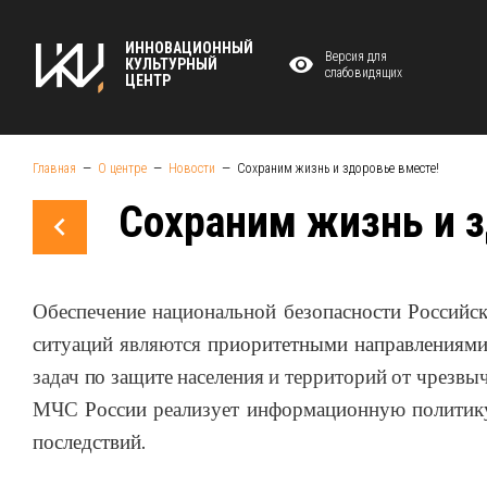
ИННОВАЦИОННЫЙ
Версия для
КУЛЬТУРНЫЙ
слабовидящих
ЦЕНТР
Главная
О центре
Новости
Сохраним жизнь и здоровье вместе!
Сохраним жизнь и з
Обеспечение национальной
безопасности Российс
ситуаций
являются
приоритетными направлениям
задач
по
защите
населения
и
территорий
от
чрезвы
МЧС
России
реализует
информационную полити
последствий.