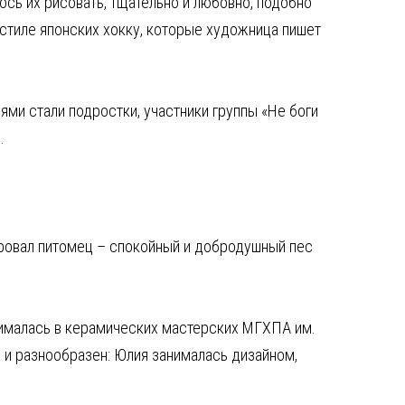
ось их рисовать, тщательно и любовно, подобно
 стиле японских хокку, которые художница пишет
ми стали подростки, участники группы «Не боги
.
аровал питомец – спокойный и добродушный пес
нималась в керамических мастерских МГХПА им.
 и разнообразен: Юлия занималась дизайном,