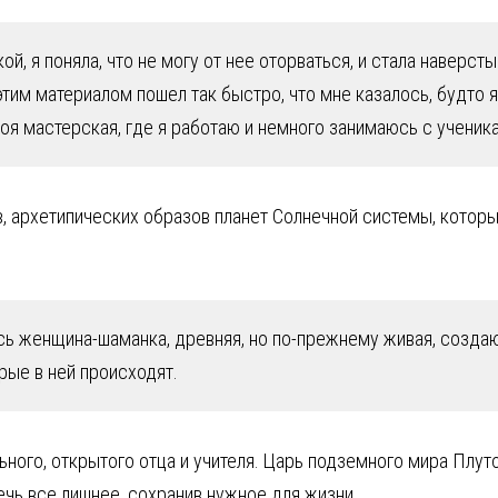
ой, я поняла, что не могу от нее оторваться, и стала наверс
тим материалом пошел так быстро, что мне казалось, будто я 
оя мастерская, где я работаю и немного занимаюсь с ученик
, архетипических образов планет Солнечной системы, которы
ь женщина-шаманка, древняя, но по-прежнему живая, создаю
рые в ней происходят.
ьного, открытого отца и учителя. Царь подземного мира Плут
чь все лишнее, сохранив нужное для жизни.