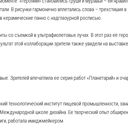
оменте. «Героями» становились груши и муравьи – ей нравил
али. В рисунки гармонично вплетались слова – трехстишия в
 в керамические панно с надглазурной росписью.
 со съемкой в ультрафиолетовых лучах. В этот раз её героя
льтат этой коллаборации зрители также увидели на выставке
ые. Зрителей впечатлила ее серия работ «Планетарий» и оч
ский технологический институт пищевой промышленности, за
в Международной школе дизайна. Ее творческий опыт обширен
иги, работала имиджмейкером.