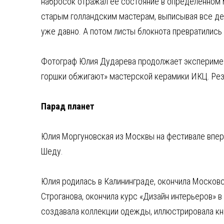
набросок отражал ее состояние в определенном м
старым голландским мастерам, выписывая все дет
уже давно. А потом листы блокнота превратились
Фотограф Юлия Дударева продолжает эксперименты
горшки обжигают» мастерской керамики ИКЦ. Резу
Парад планет
Юлия Моргуновская из Москвы на фестивале вперв
Шеду.
Юлия родилась в Калининграде, окончила Москов
Строганова, окончила курс «Дизайн интерьеров» 
создавала коллекции одежды, иллюстрировала кн