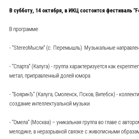
В субботу, 14 октября, в ИКЦ состоится фестиваль "Fe
⁣В программе:
⁣- "StereоМысли" (с. Перемышль). Музыкальные направлен
⁣- "Спарта" (Калуга) - группа характеризуется как experim
метал, приправленный долей юмора.
⁣- "БояринЪ" (Калуга, Смоленск, Псков, Витебск) - колле
создание интеллектуальной музыки.
⁣- "Омела" (Москва) – уникальная группа во главе с авт
мелодике, в неразрывной связке с живописными образам