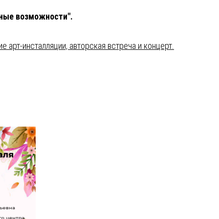
вные возможности".
е арт-инсталляции, авторская встреча и концерт.