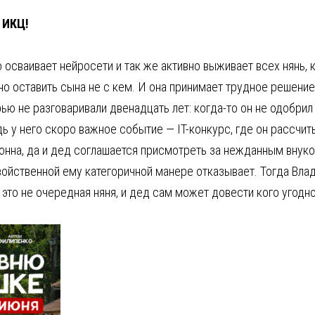
е ИКЦ!
о осваивает нейросети и так же активно выживает всех нянь,
о оставить сына не с кем. И она принимает трудное решение
рью не разговаривали двенадцать лет: когда-то он не одобрил
ь у него скоро важное событие — IT-конкурс, где он рассчи
лонна, да и дед соглашается присмотреть за нежданным внуко
 свойственной ему категоричной манере отказывает. Тогда Вла
: это не очередная няня, и дед сам может довести кого угодно