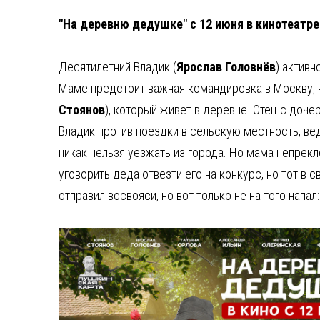
"На деревню дедушке
" с 12 июня в кинотеатр
Десятилетний Владик (
Ярослав Головнёв
) активн
Маме предстоит важная командировка в Москву, н
Стоянов
), который живет в деревне. Отец с доче
Владик против поездки в сельскую местность, вед
никак нельзя уезжать из города. Но мама непрек
уговорить деда отвезти его на конкурс, но тот в
отправил восвояси, но вот только не на того напал