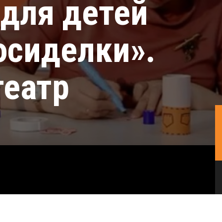
для детей
осиделки».
театр