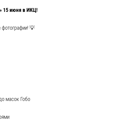
 15 июня в ИКЦ!
 фотографии! 💡
 до масок Гобо
а
арями