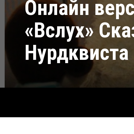
Онлайн верс
«Вслух» Ска
Нурдквиста