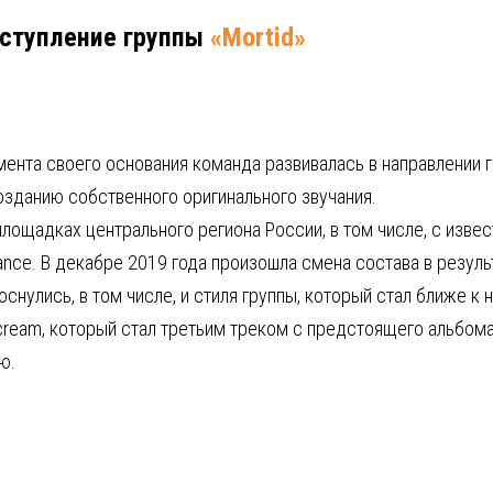
ыступление группы
«Mortid»
омента своего основания команда развивалась в направлении
зданию собственного оригинального звучания.
лощадках центрального региона России, в том числе, с извест
esistance. В декабре 2019 года произошла смена состава в резул
нулись, в том числе, и стиля группы, который стал ближе к 
 Scream, который стал третьим треком с предстоящего альбома
ю.