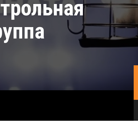
нтрольная
руппа