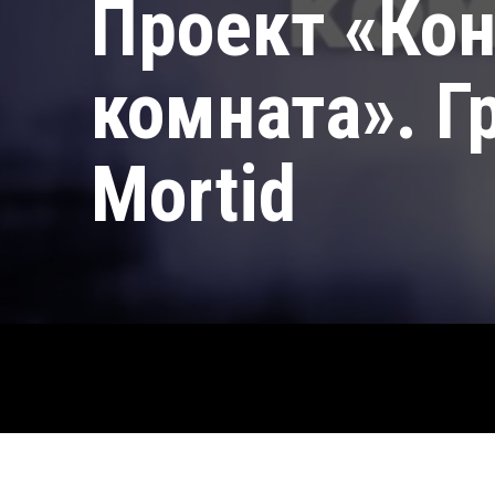
Проект «Ко
комната». Г
Mortid