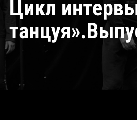
Цикл интервь
танцуя».Выпу