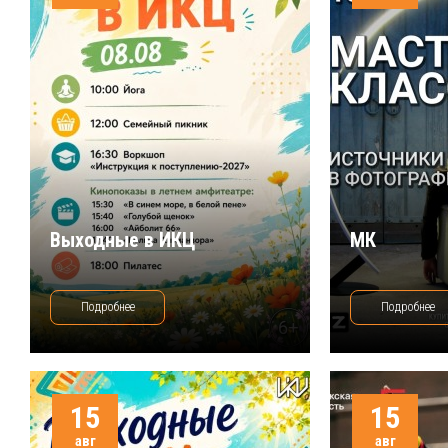
Выходные в ИКЦ
МК
Подробнее
Подробнее
15
15
авг
авг