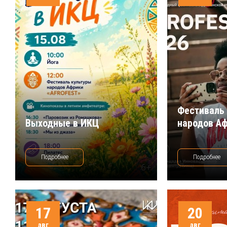
Фестиваль
Выходные в ИКЦ
народов А
Подробнее
Подробнее
17
20
авг
авг