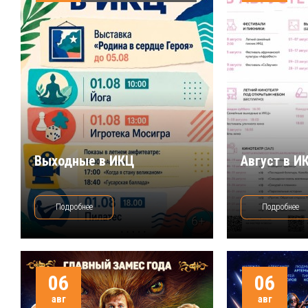
Выходные в ИКЦ
Август в И
Подробнее
Подробнее
06
06
авг
авг