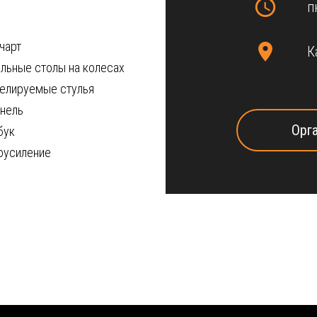
п
чарт
К
льные столы на колесах
елируемые стулья
анель
Орг
бук
оусиление