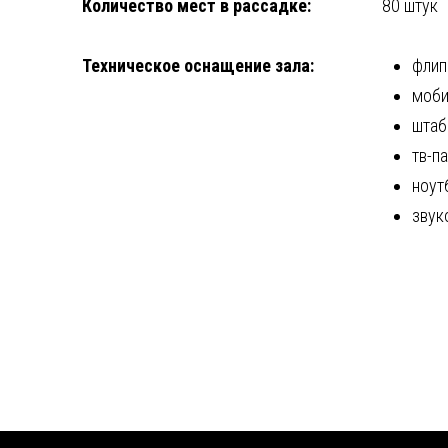
Количество мест в рассадке:
80 штук
Техническое оснащение зала:
флип
моби
штаб
тв-п
ноут
звук