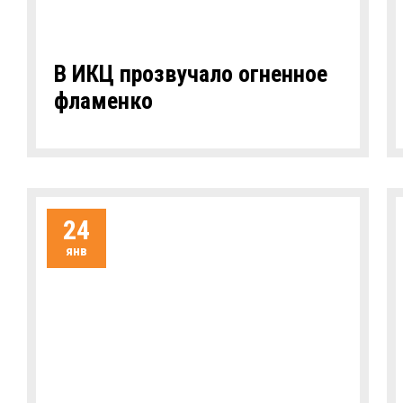
В ИКЦ прозвучало огненное
фламенко
24
янв